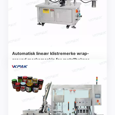
Automatisk lineær klistremerke wrap-
around merkemaskin for metallbokser