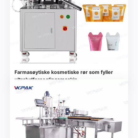
Farmasøytiske kosmetiske rør som fyller
ultralydforseglingsmaskin