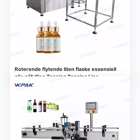
Roterende flytende liten flaske essensiell
olje påfylling Tapping Tapping Line