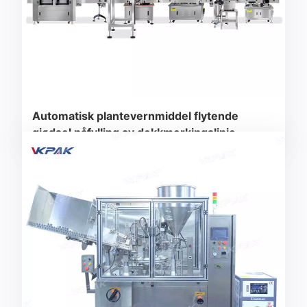
Automatisk plantevernmiddel flytende
gjødsel påfylling av dekkmerkingslinje