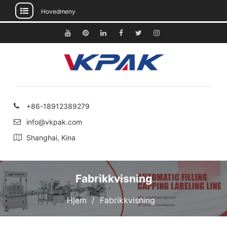
Hovedmeny
Gå
til
Youtube
Pinterest
Linkedin
Facebook
Twitter
Instagram
innhold
+86-18912389279
info@vkpak.com
Shanghai, Kina
Fabrikkvisning
Hjem
Fabrikkvisning