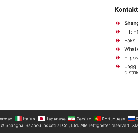
Kontakt
Shang
Tlf: 
Faks:
What
E-pos
Legg 
distri
erman
Italian
Japanese
Persian
Portuguese
R
© Shanghai BaZhou Industrial Co., Ltd. Alle rettigheter reservert.
XM