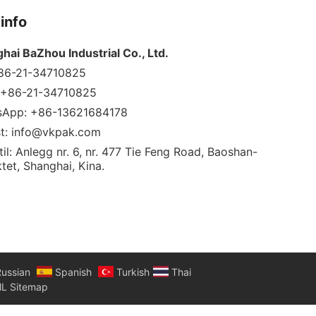
info
hai BaZhou Industrial Co., Ltd.
+86-21-34710825
 +86-21-34710825
sApp: +86-13621684178
t:
info@vkpak.com
til: Anlegg nr. 6, nr. 477 Tie Feng Road, Baoshan-
ktet, Shanghai, Kina.
ussian
Spanish
Turkish
Thai
L Sitemap