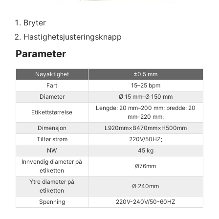
Bryter
Hastighetsjusteringsknapp
Parameter
Nøyaktighet
±0,5 mm
Fart
15–25 bpm
Diameter
Ø 15 mm–Ø 150 mm
Lengde: 20 mm–200 mm; bredde: 20
Etikettstørrelse
mm–220 mm;
Dimensjon
L920mm×B470mm×H500mm
Tilfør strøm
220V/50HZ;
NW
45 kg
Innvendig diameter på
Ø76mm
etiketten
Ytre diameter på
Ø 240mm
etiketten
Spenning
220V-240V/50-60HZ