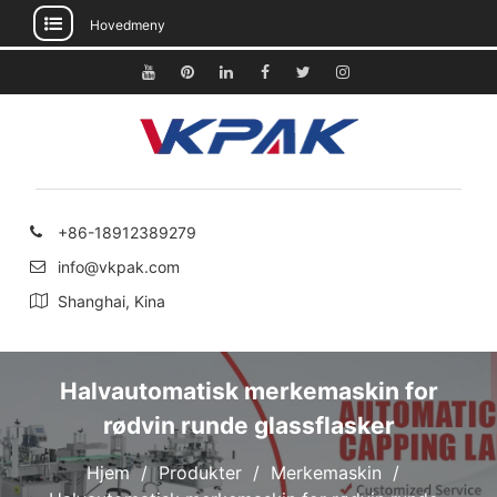
Hovedmeny
Gå
til
Youtube
Pinterest
Linkedin
Facebook
Twitter
Instagram
innhold
+86-18912389279
info@vkpak.com
Shanghai, Kina
Halvautomatisk merkemaskin for
rødvin runde glassflasker
Hjem
Produkter
Merkemaskin