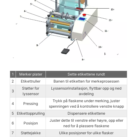
1
Merker plater
Sette etikettene rundt
2
Etikettruller
Banen til etiketten for merkeprosessen
Støtter for
Lyssensorinstallasjon, flyttbar opp og ned
3
lyssensor
avdeling
Trykk på flaskene under merking, juster
4
Pressing
spenningen ved å kontrollere venstre knapp
5
Etikettopprulling
Dispensere etikettene
Juster dette til venstre eller høyre, opp eller
6
Posisjon
ned for å plassere flaskene
7
Støttejakke
Ulike posisjoner for ulike flasker