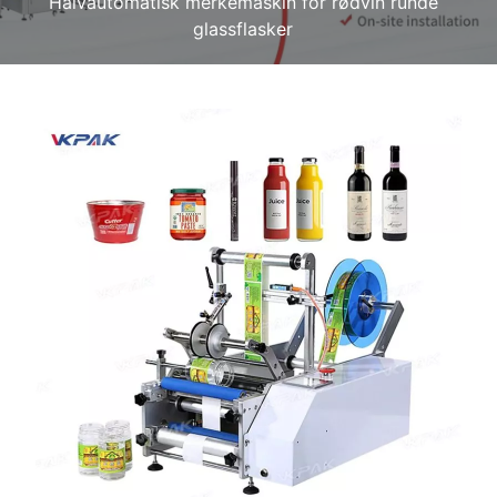
Halvautomatisk merkemaskin for rødvin runde
glassflasker