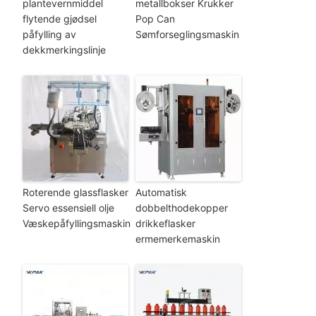
plantevernmiddel
metallbokser Krukker
flytende gjødsel
Pop Can
påfylling av
Sømforseglingsmaskin
dekkmerkingslinje
Roterende glassflasker
Automatisk
Servo essensiell olje
dobbelthodekopper
Væskepåfyllingsmaskin
drikkeflasker
ermemerkemaskin